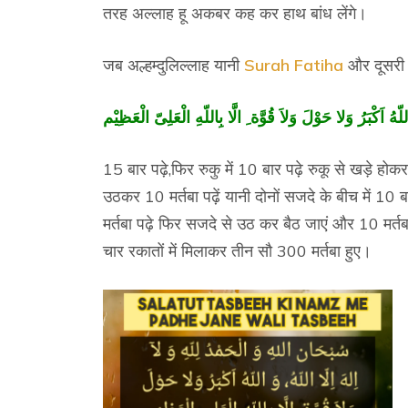
तरह अल्लाह हू अकबर कह कर हाथ बांध लेंगे।
जब अल्हम्दुलिल्लाह यानी
Surah Fatiha
और दूसरी स
ُ اَكْبَرُ وَلا حَوْلَ وَلاَ قُوَّة ِ الَّا بِاللّهِ الْعَلِىّ
الْعَظِيْم
15 बार पढ़े,फिर रुकु में 10 बार पढ़े रुकू से खड़े होकर
उठकर 10 मर्तबा पढ़ें यानी दोनों सजदे के बीच में 10
मर्तबा पढ़े फिर सजदे से उठ कर बैठ जाएं और 10 मर्तबा
चार रकातों में मिलाकर तीन सौ 300 मर्तबा हुए।