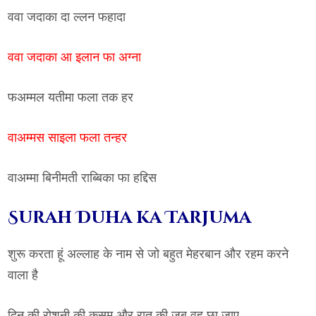
ववा जदाका दा ल्लन फहादा
ववा जदाका आ इलान फा अग्ना
फअम्मल यतीमा फला तक हर
वाअम्मस साइला फला तन्हर
वाअम्मा बिनीमती राब्बिका फा हद्दिस
Surah Duha ka Tarjuma
शुरू करता हूं अल्लाह के नाम से जो बहुत मेहरबान और रहम करने
वाला है
दिन की रोशनी की कसम और रात की जब वह छा जाए