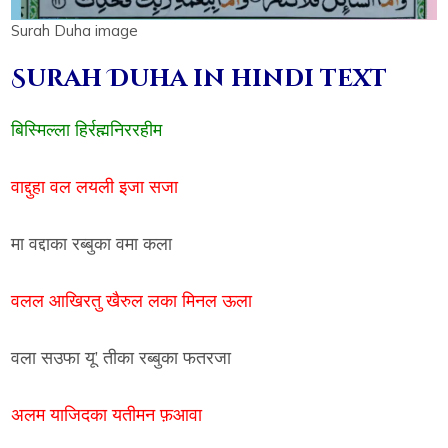
Surah Duha image
Surah Duha in hindi text
बिस्मिल्ला हिर्रह्मनिररहीम
वाद्दुहा वल लयली इजा सजा
मा वद्दाका रब्बुका वमा कला
वलल आखिरतु खैरुल लका मिनल ऊला
वला सउफा यू’ तीका रब्बुका फतरजा
अलम याजिदका यतीमन फ़आवा