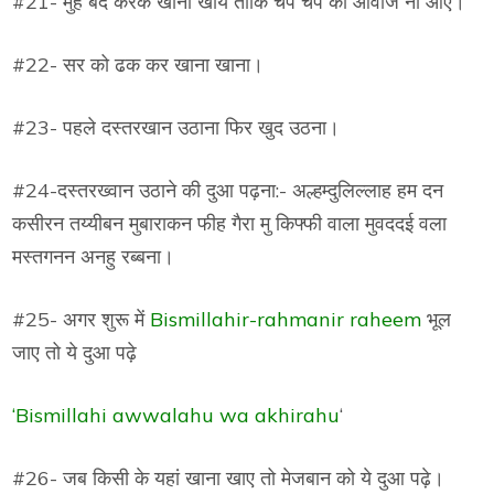
#21- मुंह बंद करके खाना खाये ताकि चप चप की आवाज ना आए।
#22- सर को ढक कर खाना खाना।
#23- पहले दस्तरखान उठाना फिर खुद उठना।
#24-दस्तरख्वान उठाने की दुआ पढ़ना:- अल्हम्दुलिल्लाह हम दन
कसीरन तय्यीबन मुबाराकन फीह गैरा मु किफ्फी वाला मुवददई वला
मस्तगनन अनहु रब्बना।
#25- अगर शुरू में
Bismillahir-rahmanir raheem
भूल
जाए तो ये दुआ पढ़े
‘Bismillahi awwalahu wa akhirahu
‘
#26- जब किसी के यहां खाना खाए तो मेजबान को ये दुआ पढ़े।