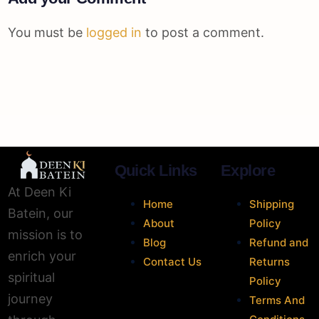
You must be
logged in
to post a comment.
Quick Links
Explore
At Deen Ki
Home
Shipping
Batein, our
About
Policy
mission is to
Blog
Refund and
enrich your
Contact Us
Returns
spiritual
Policy
journey
Terms And