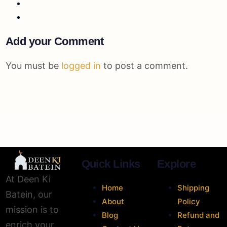
Add your Comment
You must be
logged in
to post a comment.
Quick Links
Explore
At Deen Ki
Home
Shipping
Batein, our
About
Policy
mission is to
Blog
Refund and
enrich your