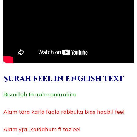
Surah feel in English text
Bismillah Hirrahmanirrahim
Alam tara kaifa faala rabbuka bias haabil feel
Alam yj’al kaidahum fi tazleel